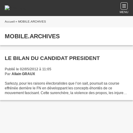
MENU
Accueil
» MOBILE.ARCHIVES
MOBILE.ARCHIVES
LE BILAN DU CANDIDAT PRESIDENT
Publié le 02/05/2012 à 11:05
Par
Allain GRAUX
Sarkozy, pour les raisons électoralistes que l’on sait, poursuit sa course
effrénée derrière le FN en développant les concepts éhontés de ce
mouvement fascisant. Cette surenchère, la violence des propos, les injures
prononcées, les mensonges proférés...