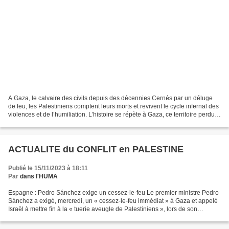
A Gaza, le calvaire des civils depuis des décennies Cernés par un déluge
de feu, les Palestiniens comptent leurs morts et revivent le cycle infernal des
violences et de l’humiliation. L’histoire se répète à Gaza, ce territoire perdu
que notre reporter...
ACTUALITE du CONFLIT en PALESTINE
Publié le 15/11/2023 à 18:11
Par
dans l'HUMA
Espagne : Pedro Sánchez exige un cessez-le-feu Le premier ministre Pedro
Sánchez a exigé, mercredi, un « cessez-le-feu immédiat » à Gaza et appelé
Israël à mettre fin à la « tuerie aveugle de Palestiniens », lors de son
discours d’investiture devant la...