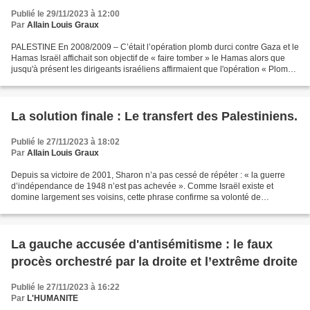
Publié le 29/11/2023 à 12:00
Par
Allain Louis Graux
PALESTINE En 2008/2009 – C’était l’opération plomb durci contre Gaza et le
Hamas Israël affichait son objectif de « faire tomber » le Hamas alors que
jusqu'à présent les dirigeants israéliens affirmaient que l'opération « Plomb
durci », visait uniquement...
La solution finale : Le transfert des Palestiniens.
Publié le 27/11/2023 à 18:02
Par
Allain Louis Graux
Depuis sa victoire de 2001, Sharon n’a pas cessé de répéter : « la guerre
d’indépendance de 1948 n’est pas achevée ». Comme Israël existe et
domine largement ses voisins, cette phrase confirme sa volonté de
parachever l’expulsion commencée par la terreur...
La gauche accusée d'antisémitisme : le faux
procès orchestré par la droite et l’extrême droite
Publié le 27/11/2023 à 16:22
Par
L'HUMANITE