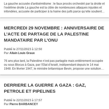
La gauche accusée d'antisémitisme : le faux procès orchestré par la droite et
l’extrême droite La gauche est la cible de nombreuses attaques injustes et
infondées, accusée de participer à la haine des juifs parce qu’elle soutient
les droits des Palestiniens....
MERCREDI 29 NOVEMBRE : ANNIVERSAIRE DE
L’ACTE DE PARTAGE DE LA PALESTINE
MANDATAIRE PAR L’ONU
Publié le 27/11/2023 à 12:50
Par
Allain Louis Graux
76 ans plus tard, la Palestine n’est pas partagée mais entièrement occupée
ou sous Blocus à Gaza, par l’Etat d’Israël, indépendant depuis le 14 mai
1948. En février 1947, le ministre britannique Bevin, propose une solution
binationale devant l’ONU. Le...
DERRIERE LA GUERRE A GAZA : GAZ,
PETROLE ET PIPELINES
Publié le 22/11/2023 à 17:57
Par
Pierre BARBANCEY