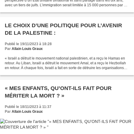
perspective d’un Etat unitaire binational et sans partage dans les dix ans,
avec un tiers de juifs. L’immigration serait limitée à 15 000 personnes par an.
Les « Land Transfer...
LE CHOIX D’UNE POLITIQUE POUR L’AVENIR
DE LA PALESTINE :
Publié le 19/11/2023 à 18:28
Par
Allain Louis Graux
« Israël a détruit le mouvement national palestinien, et a reçu le Hamas en
retour. Au Liban, Israël a détruit le mouvement Amal, et a reçu le Hezbollah
en retour. À chaque fois, Israël a fait en sorte de détruire les organisations
prêtes à conclure un...
« MES ENFANTS, QU’ONT-ILS FAIT POUR
MÉRITER LA MORT ? »
Publié le 18/11/2023 à 11:37
Par
Allain Louis Graux