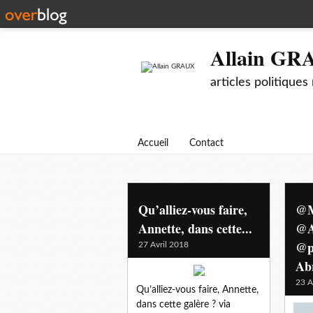
Allain GR
articles politiqu
Accueil
Contact
Qu’alliez-vous faire,
@M
Annette, dans cette...
@A
@p
27 Avril 2018
Abr
23 A
Qu’alliez-vous faire, Annette,
dans cette galère ? via