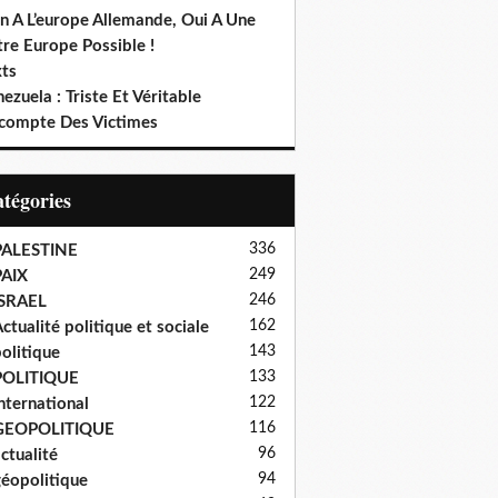
n A L’europe Allemande, Oui A Une
re Europe Possible !
xts
ezuela : Triste Et Véritable
compte Des Victimes
Catégories
336
PALESTINE
249
PAIX
246
ISRAEL
162
ctualité politique et sociale
143
olitique
133
POLITIQUE
122
nternational
116
GEOPOLITIQUE
96
ctualité
94
éopolitique