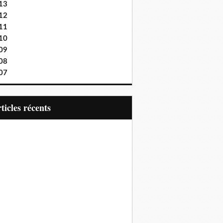
13
12
11
10
09
08
07
articles récents