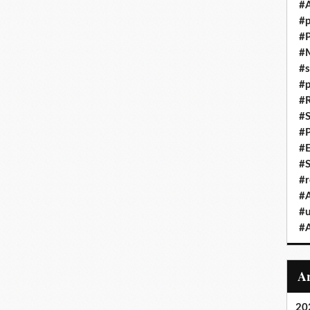
#
#p
#P
#
#s
#p
#R
#
#
#
#
#r
#
#u
#A
20