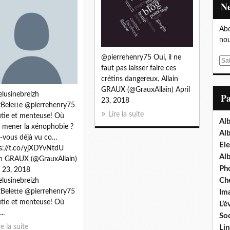
Abo
nou
@pierrehenry75 Oui, il ne
E
faut pas laisser faire ces
m
crétins dangereux. Allain
a
GRAUX (@GrauxAllain) April
i
usinebreizh
P
23, 2018
l
Belette @pierrehenry75
Lire la suite
tie et menteuse! Où
Al
 mener la xénophobie ?
Al
-vous déjà vu co…
Ele
s://t.co/yjXDYvNtdU
Al
in GRAUX (@GrauxAllain)
Ph
l 23, 2018
Ch
usinebreizh
Belette @pierrehenry75
Im
tie et menteuse! Où
L’é
..
Soc
re la suite
Lin