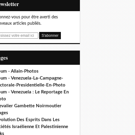
Newsletter
nnez-vous pour être averti des
veaux articles publiés.
ages
bum - Allain-Photos
bum - Venezuela-La-Campagne-
ctorale-Presidentielle-En-Photo
bum - Venezuela : Le Reportage En
oto
evalier Gambette Noirmoutier
ages
volution Des Esprits Dans Les
iétés Israélienne Et Palestinienne
ks