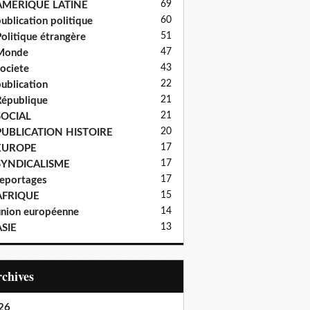
69
AMERIQUE LATINE
60
ublication politique
51
olitique étrangère
47
Monde
43
ociete
22
ublication
21
épublique
21
SOCIAL
20
PUBLICATION HISTOIRE
17
EUROPE
17
SYNDICALISME
17
eportages
15
AFRIQUE
14
nion européenne
13
SIE
Archives
26