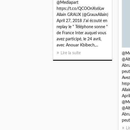
@Mediapart
https://t.co/QCOOnXs6Lw
Allain GRAUX (@GrauxAllain)
April 27, 2018 J'ai écouté en
replay le " Téléphone sonne "
de France Inter auquel vous
avez participé, le 24 avril,
avec Anouar Kbibech,...
Lire la suite
@Mel
@Alt
Abru
peut
Avez
http
Alla
Apri
@Mel
@Alt
Abru
peut.
Li