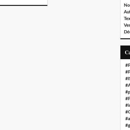
No
Aut
Te
Ven
Dé
#
#
#
#A
#p
#
#i
#
#a
#g