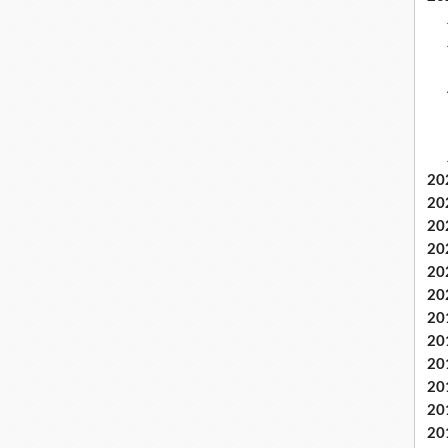
20
20
20
20
20
20
20
20
20
20
20
20