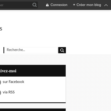
Connexion
+
Créer mon blog
ES
uivez-moi
sur Facebook
via RSS