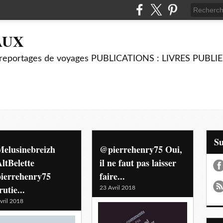
AUX
es reportages de voyages PUBLICATIONS : LIVRES PUBLI
S
elusinebreizh
@pierrehenry75 Oui,
ltBelette
il ne faut pas laisser
ierrehenry75
faire...
utie...
23 Avril 2018
vril 2018