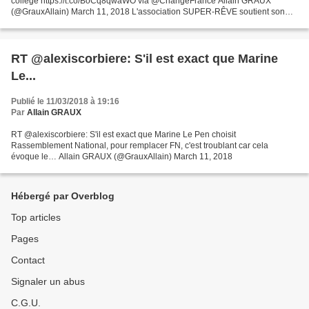
collège https://t.co/BoCq8qwaWO via @ChangeFrance Allain GRAUX
(@GrauxAllain) March 11, 2018 L'association SUPER-RÊVE soutient son
combat et décide de mener un campagne de soutien...
RT @alexiscorbiere: S'il est exact que Marine
Le...
Publié le 11/03/2018 à 19:16
Par
Allain GRAUX
RT @alexiscorbiere: S'il est exact que Marine Le Pen choisit
Rassemblement National, pour remplacer FN, c'est troublant car cela
évoque le… Allain GRAUX (@GrauxAllain) March 11, 2018
Hébergé par Overblog
Top articles
Pages
Contact
Signaler un abus
C.G.U.