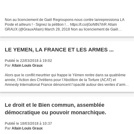
Non au licenciement de Gaël Regroupons-nous contre lanrepressiona LA
Poste et ailleurs ! - Signez la pétition !… https://t.co/jGoNtN7ihR Allain
GRAUX (@GrauxAllain) March 28, 2018 Non au licenciement de Gaël
Regroupons-nous contre lanrepressiona LA Poste...
LE YEMEN, LA FRANCE ET LES ARMES ...
Publié le 22/03/2018 à 19:02
Par
Allain Louis Graux
Alors que le conflit meurtrier qui frappe le Yémen rentre dans sa quatrième
année, l’Action des Chrétiens pour l’Abolition de la Torture (ACAT) et
Amnesty International France dénoncent l’opacité autour des ventes d’armes
de la France à l’Arabie saoudite...
Le droit et le Bien commun, assemblée
démocratique ou pouvoir monarchique.
Publié le 18/03/2018 à 10:37
Par
Allain Louis Graux