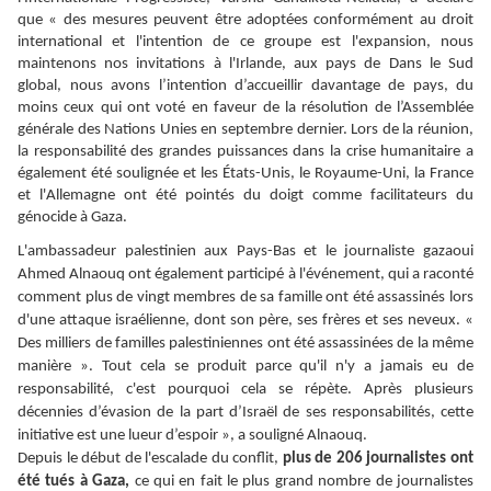
que « des mesures peuvent être adoptées conformément au droit
international et l'intention de ce groupe est l'expansion, nous
maintenons nos invitations à l'Irlande, aux pays de Dans le Sud
global, nous avons l’intention d’accueillir davantage de pays, du
moins ceux qui ont voté en faveur de la résolution de l’Assemblée
générale des Nations Unies en septembre dernier. Lors de la réunion,
la responsabilité des grandes puissances dans la crise humanitaire a
également été soulignée et les États-Unis, le Royaume-Uni, la France
et l'Allemagne ont été pointés du doigt comme facilitateurs du
génocide à Gaza.
L'ambassadeur palestinien aux Pays-Bas et le journaliste gazaoui
Ahmed Alnaouq ont également participé à l'événement, qui a raconté
comment plus de vingt membres de sa famille ont été assassinés lors
d'une attaque israélienne, dont son père, ses frères et ses neveux. «
Des milliers de familles palestiniennes ont été assassinées de la même
manière ». Tout cela se produit parce qu'il n'y a jamais eu de
responsabilité, c'est pourquoi cela se répète. Après plusieurs
décennies d’évasion de la part d’Israël de ses responsabilités, cette
initiative est une lueur d’espoir », a souligné Alnaouq.
Depuis le début de l'escalade du conflit,
plus de 206 journalistes ont
été tués à Gaza,
ce qui en fait le plus grand nombre de journalistes