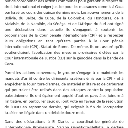
but de coordonner des actions communes pour garantir le respect du
droit international et exiger justice pour les massacres commis à Gaza
par Israël au cours des quinze derniers mois. Les gouvernements de la
Bolivie, du Belize, de Cuba, de la Colombie, du Honduras, de la
Malaisie, de la Namibie, du Sénégal et de l'Afrique du Sud ont signé
une déclaration dans laquelle ils s'engagent à soutenir les
ordonnances de la Cour pénale internationale (CPI) et à respecter
leurs obligations en tant qu'États parties à la Cour pénale
internationale (CPI). Statut de Rome. De même, ils ont assuré qu'ils
soutiendraient l'application des mesures provisoires dictées par la
Cour internationale de Justice (CIJ) sur le génocide dans la bande de
Gaza.
Parmi les actions convenues, le groupe s'engage à « maintenir les
mandats d'arrêt contre les dirigeants israéliens émis par la CPI » et à
empêcher la fourniture d'armes, de matériel militaire et de carburant
qui pourraient être utilisés dans des attaques contre la population
palestinienne. Ils ont également appelé d'autres pays à se joindre à
l'initiative, en particulier ceux qui ont voté en faveur de la résolution
de l'ONU en septembre dernier, qui exigeait la fin de l'occupation
israélienne illégale dans un délai de douze mois.
Dans des déclarations à El Diario, la coordinatrice générale de
l'Internationale Progressiste, Varsha Gandikota-Nellutla, a déclaré