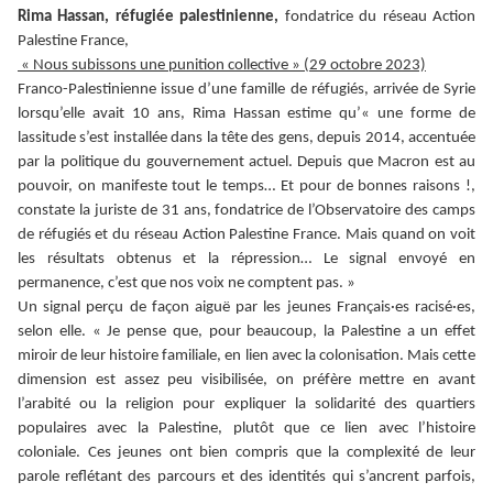
Rima Hassan, réfugiée palestinienne,
fondatrice du réseau Action
Palestine France,
« Nous subissons une punition collective » (29 octobre 2023)
Franco-Palestinienne issue d’une famille de réfugiés, arrivée de Syrie
lorsqu’elle avait 10 ans, Rima Hassan estime qu’« une forme de
lassitude s’est installée dans la tête des gens, depuis 2014, accentuée
par la politique du gouvernement actuel. Depuis que Macron est au
pouvoir, on manifeste tout le temps… Et pour de bonnes raisons !,
constate la juriste de 31 ans, fondatrice de l’Observatoire des camps
de réfugiés et du réseau Action Palestine France. Mais quand on voit
les résultats obtenus et la répression… Le signal envoyé en
permanence, c’est que nos voix ne comptent pas. »
Un signal perçu de façon aiguë par les jeunes Français·es racisé·es,
selon elle. « Je pense que, pour beaucoup, la Palestine a un effet
miroir de leur histoire familiale, en lien avec la colonisation. Mais cette
dimension est assez peu visibilisée, on préfère mettre en avant
l’arabité ou la religion pour expliquer la solidarité des quartiers
populaires avec la Palestine, plutôt que ce lien avec l’histoire
coloniale. Ces jeunes ont bien compris que la complexité de leur
parole reflétant des parcours et des identités qui s’ancrent parfois,