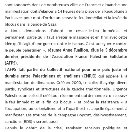
sont annoncés dans de nombreuses villes de France et dimanche une
manifestation doit s’élancer à 14 heures de la place de la République à
Paris avec pour mot d’ordre un cessez-le-feu immédiat et la levée du
blocus dans la bande de Gaza.
« Nous demandons d’abord un cessez-le-feu immédiat et
permanent, parce qu’il faut arrêter le massacre et en finir avec cette
idée qu’il s’agit d’une guerre contre le Hamas. C’est une guerre contre
le peuple palestinien »,
résume Anne Tuaillon, élue le 3 décembre
dernier présidente de l’Association France Palestine Solidarité
(AFPS).
L
’AFPS fait partie du Collectif national pour une paix juste et
durable entre Palestiniens et Israéliens (CNPJD)
qui appelle à la
manifestation de dimanche. Créé en 2000, ce collectif agrège divers
partis, syndicats et structures de la gauche traditionnelle. Urgence
Palestine, un collectif créé tout récemment qui demande « un cessez-
le-feu immédiat et la fin du blocus » et prône la résistance « à
l’occupation, au colonialisme et à l’apartheid », appelle également à
manifester. Les troupes de la campagne Boycott, désinvestissement,
sanctions (BDS) y seront aussi.
Depuis le début de la crise, remisant tensions politiques et