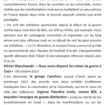
rassemblements locaux, dans les quartiers ou les universités, moins
visibles que les manifestations mais qui se multiplient un peu partout
en France depuis deux mois, le boycott apparaît comme une arme
privilégiée.
« On voit des initiatives spontanées depuis le début de la guerre
contre Gaza, note Dror de BDS, sur SFR ou McDo, par exemple. Nous
pensons que les campagnes concertées et organisées sur du long
terme sont plus efficaces mais on se réjouit de voir les gens prendre
ces initiatives… » Le 12 décembre, la marque Puma a annoncé qu’elle
ne sponsoriserait plus l’équipe de football d’Israël. L’équipementier
sportif allemand était l’objet d’une campagne offensive depuis plus
d’un an.
Michel Warschawski : « Nous avons dépassé les crimes de guerre à
Gaza » -
28 octobre 2023
C’est désormais
le groupe Carrefour
, accusé d’avoir passé au
printemps 2022 des accords avec deux sociétés israéliennes
impliquées dans la colonisation de la Cisjordanie, qui est le cœur de
cible des militant·es.
Urgence Palestine invite, comme BDS, à
boycotter l’enseigne de grande distribution
« jusqu’au retrait de ses
investissements en Israël ». Dans les manifestations ou sur les