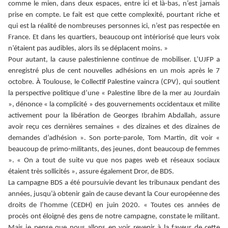
comme le mien, dans deux espaces, entre ici et là-bas, n’est jamais
prise en compte. Le fait est que cette complexité, pourtant riche et
qui est la réalité de nombreuses personnes ici, n’est pas respectée en
France. Et dans les quartiers, beaucoup ont intériorisé que leurs voix
n’étaient pas audibles, alors ils se déplacent moins. »
Pour autant, la cause palestinienne continue de mobiliser. L’UJFP a
enregistré plus de cent nouvelles adhésions en un mois après le 7
octobre. À Toulouse, le Collectif Palestine vaincra (CPV), qui soutient
la perspective politique d’une « Palestine libre de la mer au Jourdain
», dénonce « la complicité » des gouvernements occidentaux et milite
activement pour la libération de Georges Ibrahim Abdallah, assure
avoir reçu ces dernières semaines « des dizaines et des dizaines de
demandes d’adhésion ». Son porte-parole, Tom Martin, dit voir «
beaucoup de primo-militants, des jeunes, dont beaucoup de femmes
». « On a tout de suite vu que nos pages web et réseaux sociaux
étaient très sollicités », assure également Dror, de BDS.
La campagne BDS a été poursuivie devant les tribunaux pendant des
années, jusqu’à obtenir gain de cause devant la Cour européenne des
droits de l’homme (CEDH) en juin 2020. « Toutes ces années de
procès ont éloigné des gens de notre campagne, constate le militant.
Mais je pense que nous allons en voir revenir à la faveur de cette