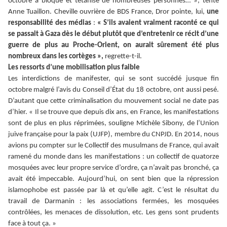
octobre a bloqué et tétanisé de nombreuses personnes… », tente
Anne Tuaillon. Cheville ouvrière de BDS France, Dror pointe, lui,
une
responsabilité des médias
:
« S’ils avaient vraiment raconté ce qui
se passait à Gaza dès le début plutôt que d’entretenir ce récit d’une
guerre de plus au Proche-Orient, on aurait sûrement été plus
nombreux dans les cortèges »,
regrette-t-il.
Les ressorts d’une mobilisation plus faible
Les interdictions de manifester, qui se sont succédé jusque fin
octobre malgré l’avis du Conseil d’État du 18 octobre, ont aussi pesé.
D’autant que cette criminalisation du mouvement social ne date pas
d’hier. « Il se trouve que depuis dix ans, en France, les manifestations
sont de plus en plus réprimées, souligne Michèle Sibony, de l’Union
juive française pour la paix (UJFP), membre du CNPJD. En 2014, nous
avions pu compter sur le Collectif des musulmans de France, qui avait
ramené du monde dans les manifestations : un collectif de quatorze
mosquées avec leur propre service d’ordre, ça n’avait pas bronché, ça
avait été impeccable. Aujourd’hui, on sent bien que la répression
islamophobe est passée par là et qu’elle agit. C’est le résultat du
travail de Darmanin : les associations fermées, les mosquées
contrôlées, les menaces de dissolution, etc. Les gens sont prudents
face à tout ça. »