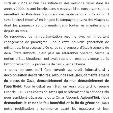
sorti en 2011) et l’un des initiateurs des missions civiles dans les
années 2000. Ils sont inscrits dans le paysage ici et leurs organisations
remettent les Palestiniens au cœur des mobilisations. » Ce à quoi il
s’est lui aussi employé en lançant la campagne « Gaza des visages »,
dont les panneaux sont présents dans toutes les manifestations
depuis un mois.
Ce renouveau de la représentation résonne avec un important
changement de paradigme : pour cette nouvelle génération de
militant·es, le processus d’Oslo, et sa promesse d’établissement de
deux États distincts, n’est plus un référentiel opérant. Même la
notion d’État binational, qui avait repris un peu de vigueur après
l’effondrement du « processus de paix », est en berne.
« Nous pensons qu’il faut
revenir au droit international :
décolonisation des territoires, retour des réfugiés, démantèlement
du blocus de Gaza, démantèlement du mur, démantèlement de
l'apartheid.
Pour le débat sur l’État, on verra plus tard », résume
Dror de BDS. « Les cadres de luttes qui se référaient à la période Oslo
nous semblent dépassés, ajoute Omar Alsoumi.
Aujourd’hui, nous
demandons le cessez-le feu immédiat et la fin du génocide,
mais
notre mobilisation a commencé avant les massacres et leur