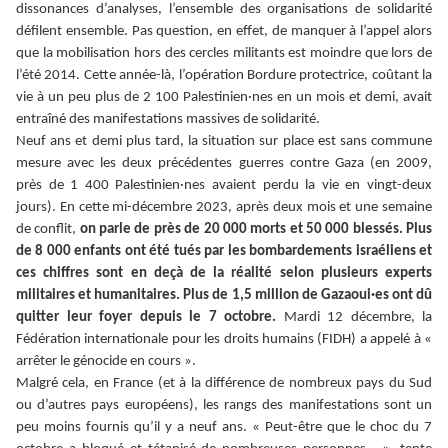
dissonances d’analyses, l’ensemble des organisations de solidarité
défilent ensemble. Pas question, en effet, de manquer à l’appel alors
que la mobilisation hors des cercles militants est moindre que lors de
l’été 2014. Cette année-là, l’opération Bordure protectrice, coûtant la
vie à un peu plus de 2 100 Palestinien·nes en un mois et demi, avait
entraîné des manifestations massives de solidarité.
Neuf ans et demi plus tard, la situation sur place est sans commune
mesure avec les deux précédentes guerres contre Gaza (en 2009,
près de 1 400 Palestinien·nes avaient perdu la vie en vingt-deux
jours). En cette mi-décembre 2023, après deux mois et une semaine
de conflit,
on parle de près de 20 000 morts et 50 000 blessés. Plus
de 8 000 enfants ont été tués par les bombardements israéliens et
ces chiffres sont en deçà de la réalité selon plusieurs experts
militaires et humanitaires. Plus de 1,5 million de Gazaoui·es ont dû
quitter leur foyer depuis le 7 octobre.
Mardi 12 décembre, la
Fédération internationale pour les droits humains (FIDH) a appelé à «
arrêter le génocide en cours ».
Malgré cela, en France (et à la différence de nombreux pays du Sud
ou d’autres pays européens), les rangs des manifestations sont un
peu moins fournis qu’il y a neuf ans. « Peut-être que le choc du 7