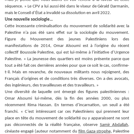
séquence. » Le CPV a lui aussi été dans le viseur de Gérald Darmanin,
mais le Conseil d’État a invalidé sa dissolution en avril 2022.
Une nouvelle sociologie…
Cette incessante criminalisation du mouvement de solidarité avec la
Palestine n’a pas été sans effet sur la sociologie du mouvement.
Figure du Mouvement des jeunes Palestiniens lors des
manifestations de 2014, Omar Alsoumi est à l’origine du récent
collectif Boussole Palestine, qui est lui-même à l’initiative d’Urgence
Palestine. « La jeunesse des quartiers est moins présente parce que
tout a été fait ces dernières années pour que ce soit le cas, confirme-
t-il. Mais en revanche, de nouveaux militants nous rejoignent, des
Français d’origines et de conditions très diverses. On a des avocats,
des ingénieurs, des travailleuses et des travailleurs. »
Une diversité de laquelle ont émergé des figures palestiniennes :
Omar Alsoumi lui-même, dès la fin des années 2000, ou plus
récemment Rima Hassan. En termes d’incarnation, un seuil a été
franchi. « C’est intéressant car ces Palestiniens qui prennent leur
place en tête du mouvement de solidarité ou y apparaissent ne sont
pas déconnectés de la réalité française, observe
Samir Abdallah,
cinéaste engagé (auteur notamment du
film Gaza-strophe,
Palestine