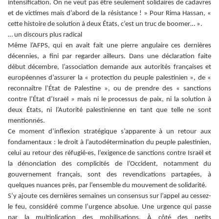
intensification. On ne veut pas être seulement solidaires de cadavres
et de victimes mais d’abord de la résistance ! » Pour Rima Hassan, «
cette histoire de solution à deux États, c’est un truc de boomer… ».
… un discours plus radical
Même l’AFPS, qui en avait fait une pierre angulaire ces dernières
décennies, a fini par regarder ailleurs. Dans une déclaration faite
début décembre, l’association demande aux autorités françaises et
européennes d’assurer la « protection du peuple palestinien », de «
reconnaître l’État de Palestine », ou de prendre des « sanctions
contre l’État d’Israël » mais ni le processus de paix, ni la solution à
deux États, ni l’Autorité palestinienne en tant que telle ne sont
mentionnés.
Ce moment d’inflexion stratégique s’apparente à un retour aux
fondamentaux : le droit à l’autodétermination du peuple palestinien,
celui au retour des réfugié·es, l’exigence de sanctions contre Israël et
la dénonciation des complicités de l’Occident, notamment du
gouvernement français, sont des revendications partagées, à
quelques nuances près, par l’ensemble du mouvement de solidarité.
S’y ajoute ces dernières semaines un consensus sur l’appel au cessez-
le feu, considéré comme l’urgence absolue. Une urgence qui passe
par la multiplication des mobilisations. À côté des petits